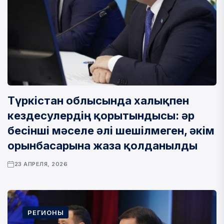
Түркістан облысында халықпен
кездесулердің қорытындысы: әр
бесінші мәселе әлі шешілмеген, әкім
орынбасарына жаза қолданылды
23 АПРЕЛЯ, 2026
РЕГИОНЫ