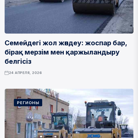
Семейдегі жол жөндеу: жоспар бар,
бірақ мерзім мен қаржыландыру
белгісіз
24 АПРЕЛЯ, 2026
РЕГИОНЫ