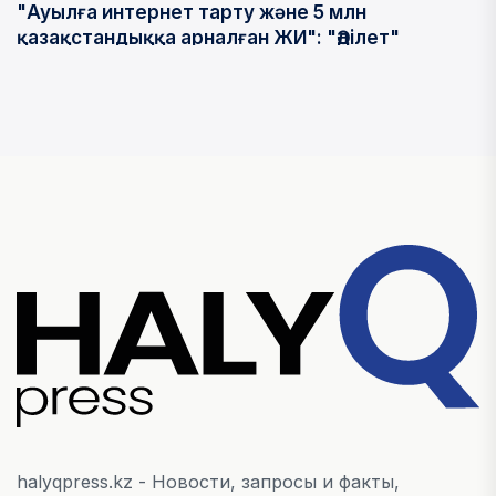
"Ауылға интернет тарту және 5 млн
қазақстандыққа арналған ЖИ": "Әділет"
партиясы неге өзін "цифрлы партия" деп
көрсетеді
04 АВГУСТА, 2026
Информационные шатры открыла партия
"Әділет" в регионах Казахстана
04 АВГУСТА, 2026
ОБЩЕСТВО
Хищения в ОСМС: ущерб превысил 3,5 млрд
тенге
03 АВГУСТА, 2026
halyqpress.kz - Новости, запросы и факты,