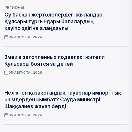
РЕГИОНЫ
Су басқан жертөлелердегі жыландар:
Құлсары тұрғындары балалардың
қауіпсіздігіне алаңдаулы
05 АВГУСТА, 2026
Змеи в затопленных подвалах: жители
Кульсары боятся за детей
05 АВГУСТА, 2026
Неліктен қазақстандық тауарлар импорттық
өнімдерден қымбат? Сауда министрі
Шаққалиев жауап берді
05 АВГУСТА, 2026