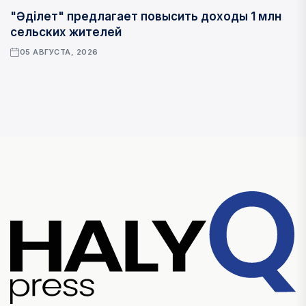
"Әділет" предлагает повысить доходы 1 млн
сельских жителей
05 АВГУСТА, 2026
РЕГИОНЫ
Су басқан жертөлелердегі жыландар:
Құлсары тұрғындары балалардың
қауіпсіздігіне алаңдаулы
05 АВГУСТА, 2026
Змеи в затопленных подвалах: жители
Кульсары боятся за детей
05 АВГУСТА, 2026
Неліктен қазақстандық тауарлар импорттық