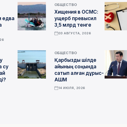
ОБЩЕСТВО
Хищения в ОСМС:
 едва
ущерб превысил
а
3,5 млрд тенге
03 АВГУСТА, 2026
026
ОБЩЕСТВО
у
Қарбызды шілде
а су
айының соңында
ай
сатып алған дұрыс-
ді?
АШМ
14 ИЮЛЯ, 2026