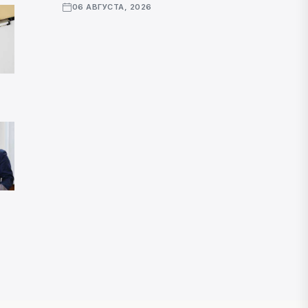
06 АВГУСТА, 2026
Телеведущая Айгуль Мукей
раскритиковала перепотребление
06 АВГУСТА, 2026
ОБЩЕСТВО
Айгүл Мүкей шамадан тыс тұтынудың
жаңа трендін сынға алды
06 АВГУСТА, 2026
Фаворитом зрительского
голосования во вторых
национальных теледебатах стала
партия "Әділет"