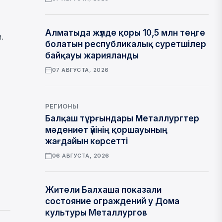
Алматыда жүлде қоры 10,5 млн теңге
и.
болатын республикалық суретшілер
байқауы жарияланды
07 АВГУСТА, 2026
РЕГИОНЫ
Балқаш тұрғындары Металлургтер
мәдениет үйінің қоршауының
жағдайын көрсетті
06 АВГУСТА, 2026
Жители Балхаша показали
состояние ограждений у Дома
культуры Металлургов