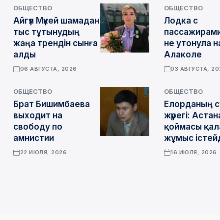
ОБЩЕСТВО
ОБЩЕСТВО
Айгүл Мүкей шамадан
Лодка с
тыс тұтынудың
пассажирами
жаңа трендін сынға
не утонула н
алды
Алаколе
06 АВГУСТА, 2026
03 АВГУСТА, 2
ОБЩЕСТВО
ОБЩЕСТВО
Брат Бишимбаева
Елорданың с
выходит на
жүрегі: Астан
свободу по
қоймасы қал
амнистии
жұмыс істей
22 ИЮЛЯ, 2026
16 ИЮЛЯ, 2026