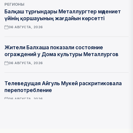
РЕГИОНЫ
Балқаш тұрғындары Металлургтер мәдениет
үйінің қоршауының жағдайын көрсетті
06 АВГУСТА, 2026
Жители Балхаша показали состояние
ограждений у Дома культуры Металлургов
06 АВГУСТА, 2026
Телеведущая Айгуль Мукей раскритиковала
перепотребление
06 АВГУСТА, 2026
ОБЩЕСТВО
Айгүл Мүкей шамадан тыс тұтынудың жаңа