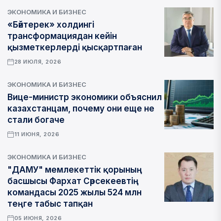
ЭКОНОМИКА И БИЗНЕС
«Бәйтерек» холдингі
трансформациядан кейін
қызметкерлерді қысқартпаған
28 ИЮЛЯ, 2026
ЭКОНОМИКА И БИЗНЕС
Вице-министр экономики объяснил
казахстанцам, почему они еще не
стали богаче
11 ИЮНЯ, 2026
ЭКОНОМИКА И БИЗНЕС
"ДАМУ" мемлекеттік қорының
басшысы Фархат Сәрсекеевтің
командасы 2025 жылы 524 млн
теңге табыс тапқан
05 ИЮНЯ, 2026