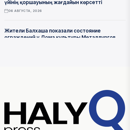
үйінің қоршауының жағдайын көрсетті
06 АВГУСТА, 2026
Жители Балхаша показали состояние
ограждений у Дома культуры Металлургов
06 АВГУСТА, 2026
Телеведущая Айгуль Мукей раскритиковала
перепотребление
06 АВГУСТА, 2026
ОБЩЕСТВО
Айгүл Мүкей шамадан тыс тұтынудың жаңа
трендін сынға алды
06 АВГУСТА, 2026