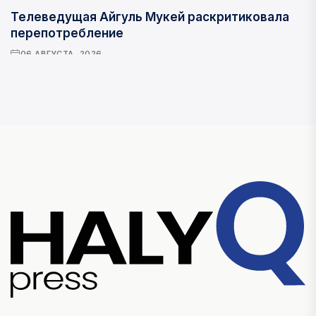
Телеведущая Айгуль Мукей раскритиковала
перепотребление
06 АВГУСТА, 2026
ОБЩЕСТВО
Айгүл Мүкей шамадан тыс тұтынудың жаңа
трендін сынға алды
06 АВГУСТА, 2026
Фаворитом зрительского голосования во
вторых национальных теледебатах стала
партия "Әділет"
06 АВГУСТА, 2026
Крупный град прошел в Усть-Каменогорске