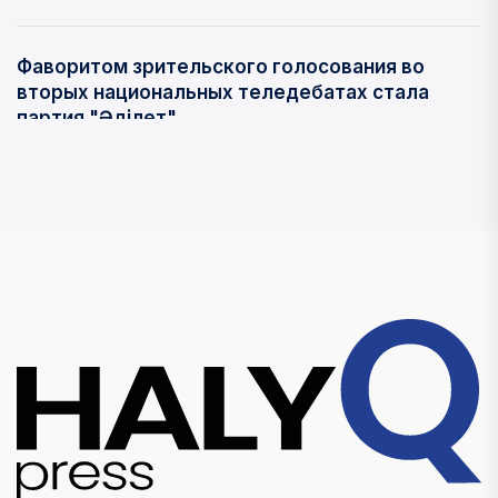
Фаворитом зрительского голосования во
вторых национальных теледебатах стала
партия "Әділет"
06 АВГУСТА, 2026
Крупный град прошел в Усть-Каменогорске
05 АВГУСТА, 2026
"Әділет" предлагает повысить доходы 1 млн
сельских жителей
05 АВГУСТА, 2026
РЕГИОНЫ