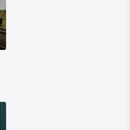
Неліктен қазақстандық тауарлар
импорттық өнімдерден қымбат?
Сауда министрі Шаққалиев жауап
берді
05 АВГУСТА, 2026
"Ауылға интернет тарту және 5 млн
қазақстандыққа арналған ЖИ":
"Әділет" партиясы неге өзін
"цифрлы партия" деп көрсетеді
04 АВГУСТА, 2026
Информационные шатры открыла
партия "Әділет" в регионах
Казахстана
04 АВГУСТА, 2026