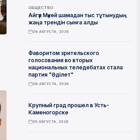
ОБЩЕСТВО
Айгүл Мүкей шамадан тыс тұтынудың
жаңа трендін сынға алды
06 АВГУСТА, 2026
Фаворитом зрительского
голосования во вторых
национальных теледебатах стала
партия "Әділет"
06 АВГУСТА, 2026
Крупный град прошел в Усть-
Каменогорске
05 АВГУСТА, 2026