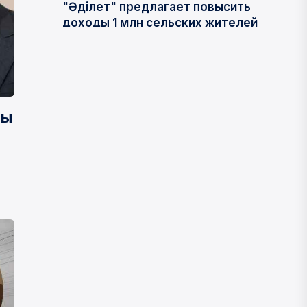
"Әділет" предлагает повысить
доходы 1 млн сельских жителей
05 АВГУСТА, 2026
РЕГИОНЫ
Су басқан жертөлелердегі
ты
жыландар: Құлсары тұрғындары
балалардың қауіпсіздігіне
алаңдаулы
05 АВГУСТА, 2026
Змеи в затопленных подвалах:
жители Кульсары боятся за детей
05 АВГУСТА, 2026