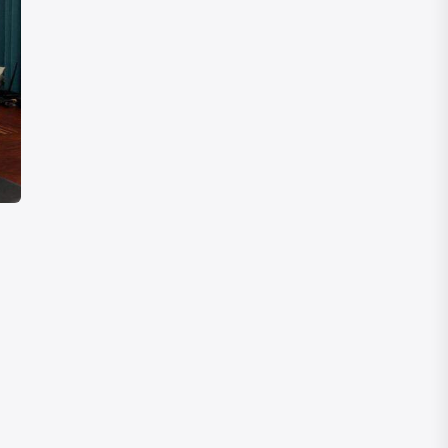
ОБЩЕСТВО
Хищения в ОСМС: ущерб превысил
3,5 млрд тенге
03 АВГУСТА, 2026
ОБЩЕСТВО
Лодка с пассажирами едва не
утонула на Алаколе
03 АВГУСТА, 2026
РЕГИОНЫ
Генпрокуратура внедряет
искусственный интеллект в
уголовный процесс
03 АВГУСТА, 2026